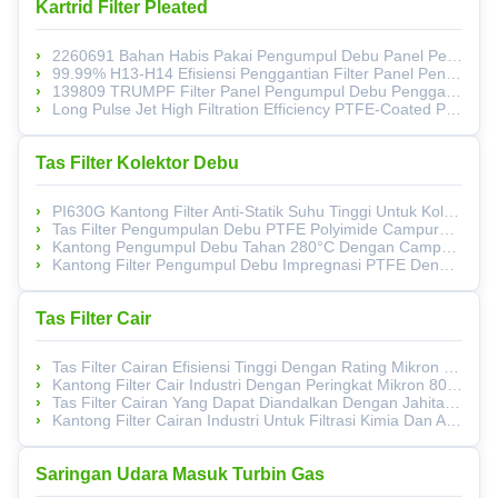
Kartrid Filter Pleated
2260691 Bahan Habis Pakai Pengumpul Debu Panel Penggantian Filter Untuk Mesin Las Laser
99.99% H13-H14 Efisiensi Penggantian Filter Panel Pengumpul Debu Untuk Mesin Las
139809 TRUMPF Filter Panel Pengumpul Debu Pengganti Untuk Mesin Las Laser
Long Pulse Jet High Filtration Efficiency PTFE-Coated Polyester Industrial Filter Cartridge For Asphalt Plants
Tas Filter Kolektor Debu
PI630G Kantong Filter Anti-Statik Suhu Tinggi Untuk Kolektor Kantong Industri
Tas Filter Pengumpulan Debu PTFE Polyimide Campuran Suhu Tinggi Untuk Tahan Abrasi Dan Tahan Panas Dalam Pengolahan Logam
Kantong Pengumpul Debu Tahan 280°C Dengan Campuran PTFE/Polyimide Untuk Stabilitas Kimia Unggul
Kantong Filter Pengumpul Debu Impregnasi PTFE Dengan Kekuatan Mekanis Yang Lebih Tinggi Dan Campuran Polyimide PTFE Untuk Ketahanan Suhu Tinggi
Tas Filter Cair
Tas Filter Cairan Efisiensi Tinggi Dengan Rating Mikron Khusus 1-800Μm, Pilihan Bahan Premium, Dan Integritas Seam Yang Dioptimalkan
Kantong Filter Cair Industri Dengan Peringkat Mikron 800Μm, Bahan Polypropylene, Dan Segel Cincin Baja
Tas Filter Cairan Yang Dapat Diandalkan Dengan Jahitan Las Panas Dan Bahan Polipropilena Untuk Dimensi Yang Dapat Disesuaikan
Kantong Filter Cairan Industri Untuk Filtrasi Kimia Dan Air Dengan PP Tahan Kimia, PE Suhu Tinggi, Dan PA Tahan Lama
Saringan Udara Masuk Turbin Gas