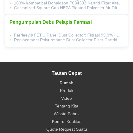
100% Kompatibel Donaldson P034303 Kartrid Filter Alternatif Untuk Sandblasting Booths
Galvanized Square Cap HEPA Pleated Polyester Air Filter Cartridge With 1 Year Warranty And 5Kg Weight
Pengumpulan Debu Pelapis Farmasi
Farrleey® FET.U Panel Dust Collector: Filtrasi 99.9% · Hemat Energi 40% · Desain Kompak
Replacement Polyurethane Dust Collector Filter Cartridge With Metal End Caps And 1 Year Warranty
Tautan Cepat
Rumah
Produk
Video
Tentang Kita
Wisata Pabrik
Kontrol Kualitas
Quote Request Suatu