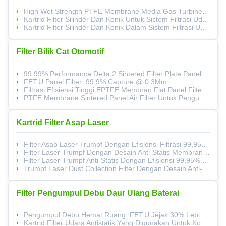
High Wet Strength PTFE Membrane Media Gas Turbine Filter Paper Dengan Polyester Bergelombang Dan Efisiensi Filtrasi E10 Hingga H13
Kartrid Filter Silinder Dan Konik Untuk Sistem Filtrasi Udara Turbin Gas
Kartrid Filter Silinder Dan Konik Dalam Sistem Filtrasi Udara Turbin Gas
Filter Bilik Cat Otomotif
99.99% Performance Delta 2 Sintered Filter Plate Panel Untuk Pabrik Otomotif
FET.U Panel Filter: 99,9% Capture @ 0.3Μm.
Filtrasi Efisiensi Tinggi EPTFE Membran Flat Panel Filter Cartridge Untuk Jalur Pewarnaan Otomotif
PTFE Membrane Sintered Panel Air Filter Untuk Pengumpulan Dan Filtrasi Debu Mobil
Kartrid Filter Asap Laser
Filter Asap Laser Trumpf Dengan Efisiensi Filtrasi 99,95%, Perlindungan Anti-Statis, Dan Media Poliester Yang Dilapisi PTFE Untuk Sistem Ekstraksi Laser
Filter Laser Trumpf Dengan Desain Anti-Statis Membran EPTFE Dan Teknologi Filtrasi Permukaan
Filter Laser Trumpf Anti-Statis Dengan Efisiensi 99,95% Dan Polyester Lapisan PTFE Untuk Pemotongan Laser Yang Aman
Trumpf Laser Dust Collection Filter Dengan Desain Anti-Statis, Efisiensi 99,95%, Dan Media Polyester Yang Dilapisi PTFE
Filter Pengumpul Debu Daur Ulang Baterai
Pengumpul Debu Hemat Ruang: FET.U Jejak 30% Lebih Kecil + Opsi ATEX + Efisiensi 99.9%
Kartrid Filter Udara Antistatik Yang Digunakan Untuk Kondisi Buktinya Ledakan Bubuk Efisiensi 99,9%