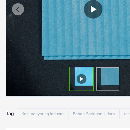
Tag
Kain penyaring industri
Bahan Saringan Udara
tek