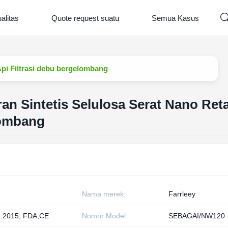
alitas
Quote request suatu
Semua Kasus
Api Filtrasi debu bergelombang
an Sintetis Selulosa Serat Nano Ret
lombang
Nama merek:
Farrleey
:2015, FDA,CE
Nomor Model:
SEBAGAI/NW120