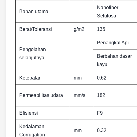
Nanofiber
Bahan utama
Selulosa
Berat/Toleransi
g/m2
135
Penangkal Api
Pengolahan
Berbahan dasar
selanjutnya
kayu
Ketebalan
mm
0.62
Permeabilitas udara
mm/s
182
Efisiensi
F9
Kedalaman
mm
0.32
Corrugation