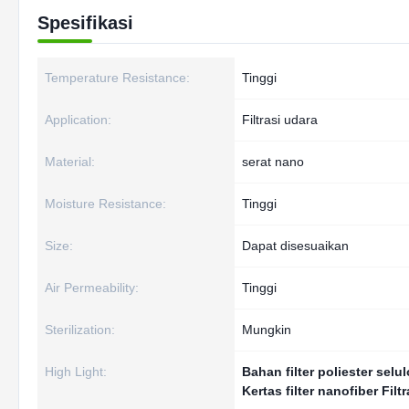
Spesifikasi
Temperature Resistance:
Tinggi
Application:
Filtrasi udara
Material:
serat nano
Moisture Resistance:
Tinggi
Size:
Dapat disesuaikan
Air Permeability:
Tinggi
Sterilization:
Mungkin
High Light:
Bahan filter poliester selu
Kertas filter nanofiber Filt