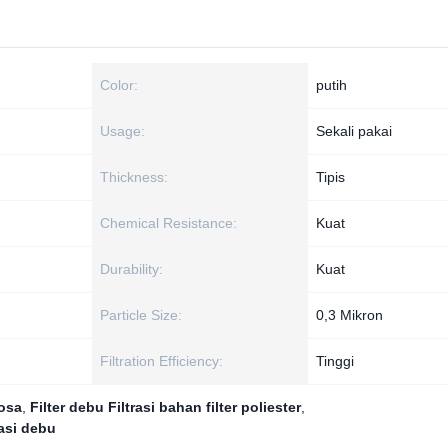
Color:
putih
Usage:
Sekali pakai
Thickness:
Tipis
Chemical Resistance:
Kuat
Durability:
Kuat
Particle Size:
0,3 Mikron
Filtration Efficiency:
Tinggi
losa
,
Filter debu Filtrasi bahan filter poliester
,
rasi debu