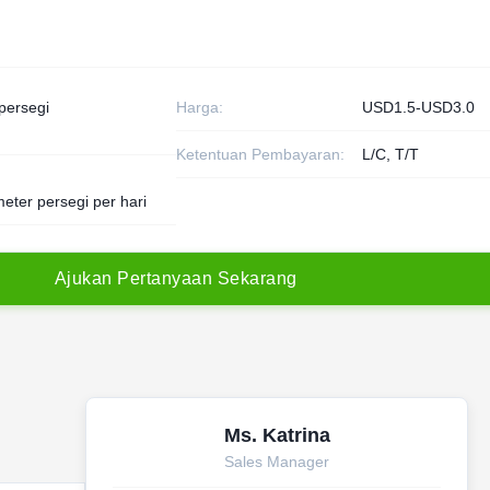
persegi
Harga:
USD1.5-USD3.0
Ketentuan Pembayaran:
L/C, T/T
eter persegi per hari
A
j
u
k
a
n
P
e
r
t
a
n
y
a
a
n
S
e
k
a
r
a
n
g
Ms. Katrina
Sales Manager