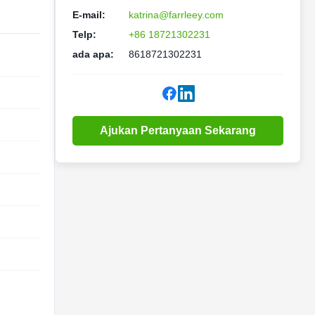
E-mail:
katrina@farrleey.com
Telp:
+86 18721302231
ada apa:
8618721302231
Ajukan Pertanyaan Sekarang