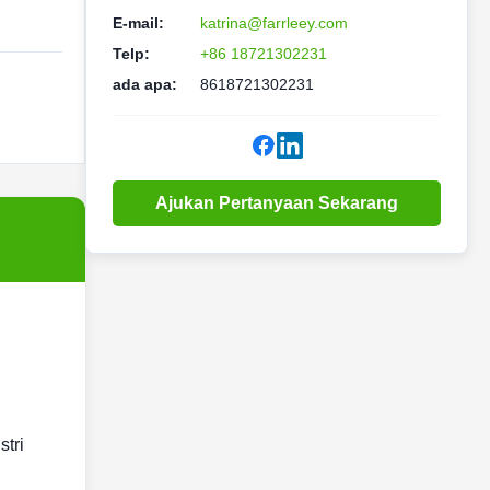
E-mail:
katrina@farrleey.com
Telp:
+86 18721302231
ada apa:
8618721302231
Ajukan Pertanyaan Sekarang
tri