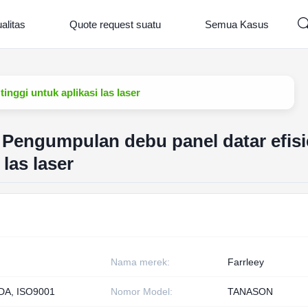
alitas
Quote request suatu
Semua Kasus
inggi untuk aplikasi las laser
m Pengumpulan debu panel datar efisi
 las laser
Nama merek:
Farrleey
DA, ISO9001
Nomor Model:
TANASON