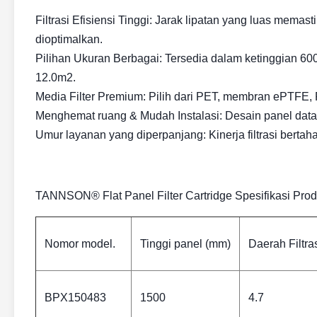
Filtrasi Efisiensi Tinggi
: Jarak lipatan yang luas memas
dioptimalkan.
Pilihan Ukuran Berbagai: Tersedia dalam ketinggian 6
12.0
m2
.
Media Filter Premium: Pilih dari PET, membran ePTFE, P
Menghemat ruang & Mudah Instalasi: Desain panel data
Umur layanan yang diperpanjang: Kinerja filtrasi bertahan
TANNSON® Flat Panel Filter Cartridge Spesifikasi Pro
Nomor model.
Tinggi panel (mm)
Daerah Filtras
BPX150483
1500
4.7