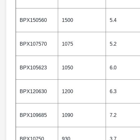
BPX150560
1500
5.4
BPX107570
1075
5.2
BPX105623
1050
6.0
BPX120630
1200
6.3
BPX109685
1090
7.2
BPX10750
930
3.7