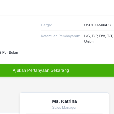
Harga:
USD100-500/PC
Ketentuan Pembayaran:
L/C, D/P, D/A, T/T
Union
 Per Bulan
A
j
u
k
a
n
P
e
r
t
a
n
y
a
a
n
S
e
k
a
r
a
n
g
Ms. Katrina
Sales Manager