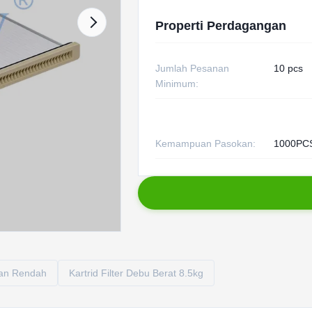
Properti Perdagangan
Jumlah Pesanan
10 pcs
Minimum:
Kemampuan Pasokan:
1000PCS
tan Rendah
Kartrid Filter Debu Berat 8.5kg