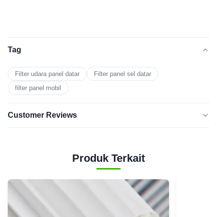
Tag
Filter udara panel datar
Filter panel sel datar
filter panel mobil
Customer Reviews
5.0
★★★★★
★★★★★
Berdasarkan 50 ulasan baru-baru
Produk Terkait
5
100%
BINTANG
Bintang
0
4
3
0
Bintang