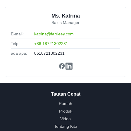
Ms. Katrina
Sales Manager
E-mail:
katrina@farrleey.com
Telp:
+86 18721302231
ada apa:
8618721302231
Tautan Cepat
Rumah
Produk
Video
Tentang Kita