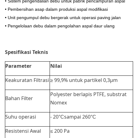
• Sistem pengendalian debu untuk pabrik pencampuran aspal
• Pembersihan asap dalam produksi aspal modifikasi
• Unit pengumpul debu bergerak untuk operasi paving jalan
• Pengelolaan debu dalam pengolahan aspal daur ulang
Spesifikasi Teknis
Parameter
Nilai
Keakuratan Filtrasi
≥ 99,9% untuk partikel 0,3μm
Polyester berlapis PTFE, substrat
Bahan Filter
Nomex
Suhu operasi
- 20
sampai 260
°C
°C
Resistensi Awal
≤ 200 Pa