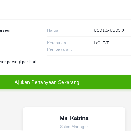
ersegi
Harga:
USD1.5-USD3.0
Ketentuan
L/C, T/T
Pembayaran:
ter persegi per hari
A
j
u
k
a
n
P
e
r
t
a
n
y
a
a
n
S
e
k
a
r
a
n
g
Ms. Katrina
Sales Manager