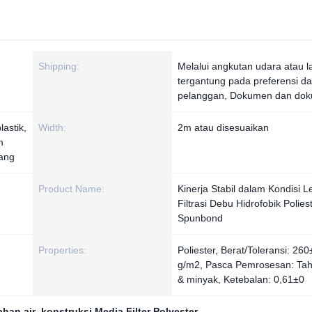
Shipping:
Melalui angkutan udara atau l
tergantung pada preferensi da
pelanggan, Dokumen dan do
astik,
Width:
2m atau disesuaikan
m
yang
Product Name:
Kinerja Stabil dalam Kondisi 
Filtrasi Debu Hidrofobik Polies
Spunbond
Properties:
Poliester, Berat/Toleransi: 26
g/m2, Pasca Pemrosesan: Tah
& minyak, Ketebalan: 0,61±0
ahan air
,
konstruksi Media Filter Polyester
,