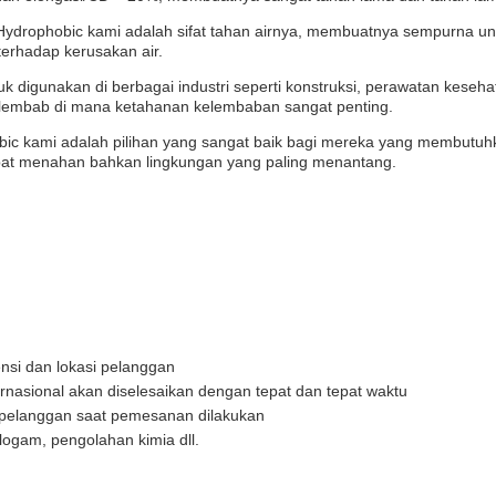
d Hydrophobic kami adalah sifat tahan airnya, membuatnya sempurna un
erhadap kerusakan air.
 digunakan di berbagai industri seperti konstruksi, perawatan keseha
n lembab di mana ketahanan kelembaban sangat penting.
bic kami adalah pilihan yang sangat baik bagi mereka yang membutuh
dapat menahan bahkan lingkungan yang paling menantang.
ensi dan lokasi pelanggan
rnasional akan diselesaikan dengan tepat dan tepat waktu
 pelanggan saat pemesanan dilakukan
logam, pengolahan kimia dll.