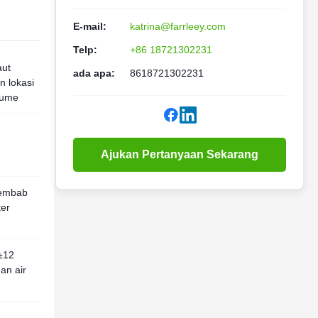
E-mail:
katrina@farrleey.com
Telp:
+86 18721302231
aut
ada apa:
8618721302231
n lokasi
kume
Ajukan Pertanyaan Sekarang
Lembab
ter
0±12
an air