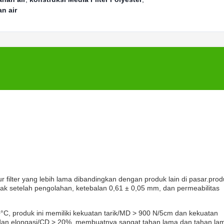
an air
filter yang lebih lama dibandingkan dengan produk lain di pasar.prod
nyak setelah pengolahan, ketebalan 0,61 ± 0,05 mm, dan permeabilitas
, produk ini memiliki kekuatan tarik/MD > 900 N/5cm dan kekuatan
% dan elongasi/CD > 20%, membuatnya sangat tahan lama dan tahan la