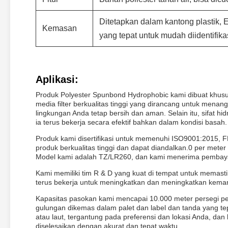
Ditetapkan dalam kantong plastik,
Kemasan
yang tepat untuk mudah diidentifika
Aplikasi:
Produk Polyester Spunbond Hydrophobic kami dibuat khusus
media filter berkualitas tinggi yang dirancang untuk menan
lingkungan Anda tetap bersih dan aman. Selain itu, sifat 
ia terus bekerja secara efektif bahkan dalam kondisi basah.
Produk kami disertifikasi untuk memenuhi ISO9001:2015,
produk berkualitas tinggi dan dapat diandalkan.0 per met
Model kami adalah TZ/LR260, dan kami menerima pembayar
Kami memiliki tim R & D yang kuat di tempat untuk memasti
terus bekerja untuk meningkatkan dan meningkatkan kem
Kapasitas pasokan kami mencapai 10.000 meter persegi pe
gulungan dikemas dalam palet dan label dan tanda yang te
atau laut, tergantung pada preferensi dan lokasi Anda,
diselesaikan dengan akurat dan tepat waktu.