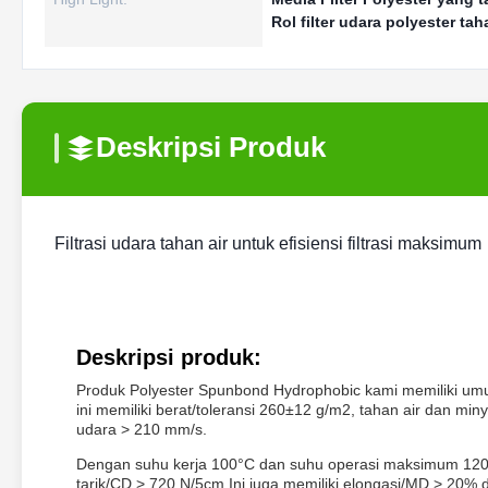
Rol filter udara polyester tah
Deskripsi Produk
Filtrasi udara tahan air untuk efisiensi filtrasi maksimum
Deskripsi produk:
Produk Polyester Spunbond Hydrophobic kami memiliki umur 
ini memiliki berat/toleransi 260±12 g/m2, tahan air dan mi
udara > 210 mm/s.
Dengan suhu kerja 100°C dan suhu operasi maksimum 120°C
tarik/CD > 720 N/5cm.Ini juga memiliki elongasi/MD > 20