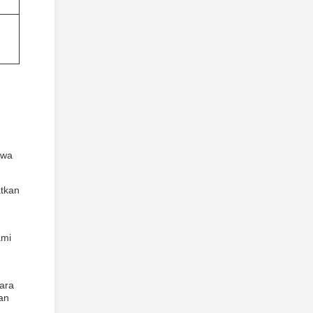
hwa
atkan
ami
ara
an