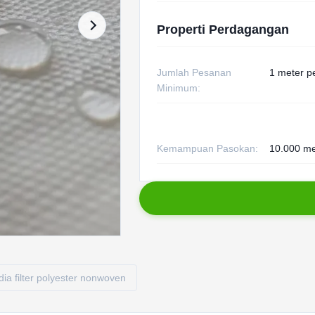
Properti Perdagangan
Jumlah Pesanan
1 meter p
Minimum:
Kemampuan Pasokan:
10.000 me
ia filter polyester nonwoven