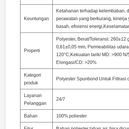
Ketahanan terhadap kelembaban, daya
Keuntungan
perawatan yang berkurang, kinerja 
basah, efisiensi energi,Keselamat
Polyester, Berat/Toleransi: 260±12
0,61±0,05 mm, Permeabilitas udara:
Properti
120°C,Kekuatan tarik/ MD: >900 N/
Elongasi/CD: >20%
Kategori
Polyester Spunbond Untuk Filtrasi
produk
Layanan
24/7
Pelanggan
Bahan
100% poliester
Fitur
Bahan poliester tahan air, bisa dicu