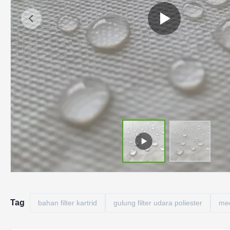
Tag
bahan filter kartrid
gulung filter udara poliester
med