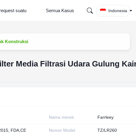
request suatu
Semua Kasus
Indonesia
tuk Konstruksi
ilter Media Filtrasi Udara Gulung Ka
Nama merek:
Farrleey
2015, FDA,CE
Nomor Model:
TZ/LR260