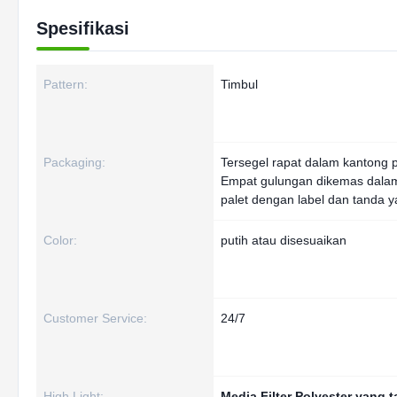
Spesifikasi
Pattern:
Timbul
Packaging:
Tersegel rapat dalam kantong pl
Empat gulungan dikemas dala
palet dengan label dan tanda 
Color:
putih atau disesuaikan
Customer Service:
24/7
High Light:
Media Filter Polyester yang t