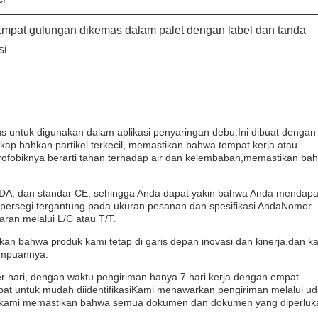
 Empat gulungan dikemas dalam palet dengan label dan tanda
si
 untuk digunakan dalam aplikasi penyaringan debu.Ini dibuat dengan
gkap bahkan partikel terkecil, memastikan bahwa tempat kerja atau
hidrofobiknya berarti tahan terhadap air dan kelembaban,memastikan ba
 FDA, dan standar CE, sehingga Anda dapat yakin bahwa Anda mendap
er persegi tergantung pada ukuran pesanan dan spesifikasi AndaNomor
an melalui L/C atau T/T.
kan bahwa produk kami tetap di garis depan inovasi dan kinerja.dan k
ampuannya.
r hari, dengan waktu pengiriman hanya 7 hari kerja.dengan empat
pat untuk mudah diidentifikasiKami menawarkan pengiriman melalui ud
 dan kami memastikan bahwa semua dokumen dan dokumen yang diperluk