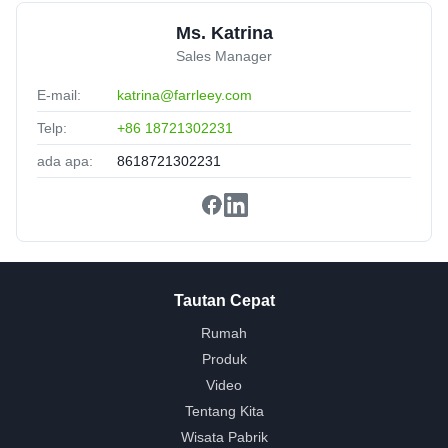
Ms. Katrina
Sales Manager
E-mail:
katrina@farrleey.com
Telp:
+86 18721302231
ada apa:
8618721302231
Tautan Cepat
Rumah
Produk
Video
Tentang Kita
Wisata Pabrik