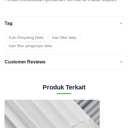
Tag
Kain Penyaring Debu
kain filter debu
kain filter pengumpul debu
Customer Reviews
5.0
★★★★★
★★★★★
Berdasarkan 50 ulasan baru-baru
Produk Terkait
5
100%
BINTANG
Bintang
0
4
3
0
Bintang
Bintang
0