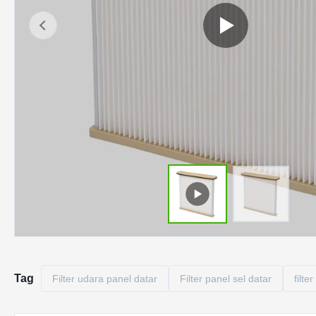
Tag
Filter udara panel datar
Filter panel sel datar
filte