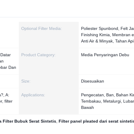
Optional Filter Media:
Poliester Spunbond, Felt J
Finishing Kimia, Membran 
Anti Air & Minyak, Tahan Ap
 Datar
Product Category:
Media Penyaringan Debu
an
ebar Dan
Size:
Disesuaikan
?, A:
Applications:
Pengecatan, Ban, Bahan Ki
, filter
Tembakau, Metalurgi, Luba
Bawah
 Filter Bubuk Serat Sintetis
,
Filter panel pleated dari serat sinteti