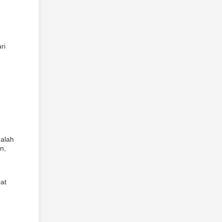
ri
dalah
n,
at