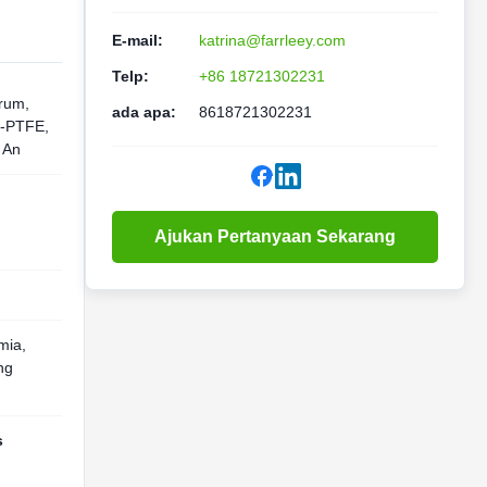
E-mail:
katrina@farrleey.com
Telp:
+86 18721302231
arum,
ada apa:
8618721302231
e-PTFE,
i An
Ajukan Pertanyaan Sekarang
mia,
ng
s