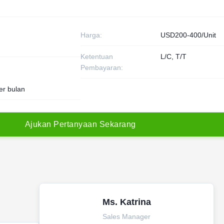
Harga:
USD200-400/Unit
Ketentuan
L/C, T/T
Pembayaran:
er bulan
A
j
u
k
a
n
P
e
r
t
a
n
y
a
a
n
S
e
k
a
r
a
n
g
Ms. Katrina
Sales Manager