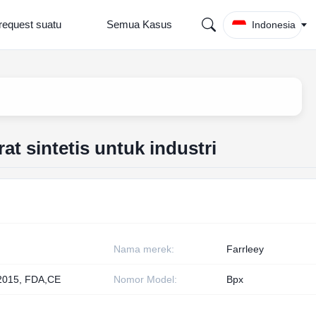
request suatu
Semua Kasus
Indonesia
at sintetis untuk industri
Nama merek:
Farrleey
2015, FDA,CE
Nomor Model:
Bpx