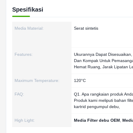
Spesifikasi
Media Material:
Serat sintetis
Features:
Ukurannya Dapat Disesuaikan,
Dan Kompak Untuk Pemasang
Hemat Ruang, Jarak Lipatan L
Maximum Temperature:
120°C
FAQ:
Q1. Apa rangkaian produk Anda
Produk kami meliputi bahan filter
kartrid pengumpul debu,
High Light:
Media Filter debu OEM
,
Media