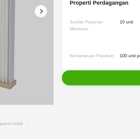
Properti Perdagangan
Jumlah Pesanan
10 unit
Minimum:
Kemampuan Pasokan:
100 unit p
r panel mobil