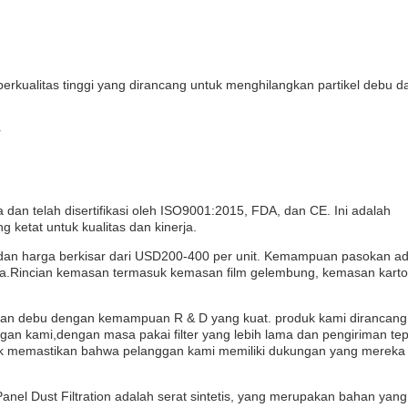
 berkualitas tinggi yang dirancang untuk menghilangkan partikel debu da
r
a dan telah disertifikasi oleh ISO9001:2015, FDA, dan CE. Ini adalah
 ketat untuk kualitas dan kinerja.
 dan harga berkisar dari USD200-400 per unit. Kemampuan pasokan a
erja.Rincian kemasan termasuk kemasan film gelembung, kemasan karto
ngan debu dengan kemampuan R & D yang kuat. produk kami dirancang
an kami,dengan masa pakai filter yang lebih lama dan pengiriman tep
k memastikan bahwa pelanggan kami memiliki dukungan yang mereka
el Dust Filtration adalah serat sintetis, yang merupakan bahan yang