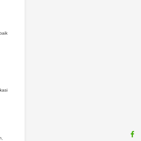
n
baik
kasi
n,