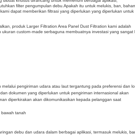
ang dibuat khusus dirancang untuk memenuhi berbagai aplikasi,
tuhkan filter pengumpulan debu.Apakah itu untuk melukis, ban, baha
 kami dapat memberikan filtrasi yang diperlukan yang diperlukan untuk
alkan, produk Larger Filtration Area Panel Dust Filtration kami adalah
n ukuran custom-made serbaguna membuatnya investasi yang sangat 
 melalui pengiriman udara atau laut tergantung pada preferensi dan lo
n dokumen yang diperlukan untuk pengiriman internasional akan
iman diperkirakan akan dikomunikasikan kepada pelanggan saat
g bawah tanah
aringan debu dan udara dalam berbagai aplikasi, termasuk melukis, ba