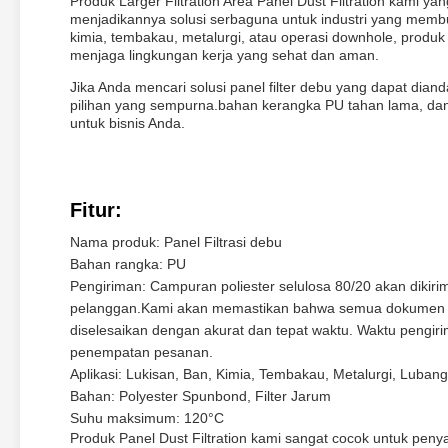
Produk Larger Filtration Area Panel Dust Filtration kami y
menjadikannya solusi serbaguna untuk industri yang membu
kimia, tembakau, metalurgi, atau operasi downhole, produk
menjaga lingkungan kerja yang sehat dan aman.
Jika Anda mencari solusi panel filter debu yang dapat diand
pilihan yang sempurna.bahan kerangka PU tahan lama, da
untuk bisnis Anda.
Fitur:
Nama produk: Panel Filtrasi debu
Bahan rangka: PU
Pengiriman: Campuran poliester selulosa 80/20 akan dikirim
pelanggan.Kami akan memastikan bahwa semua dokumen da
diselesaikan dengan akurat dan tepat waktu. Waktu pengir
penempatan pesanan.
Aplikasi: Lukisan, Ban, Kimia, Tembakau, Metalurgi, Luban
Bahan: Polyester Spunbond, Filter Jarum
Suhu maksimum: 120°C
Produk Panel Dust Filtration kami sangat cocok untuk peny