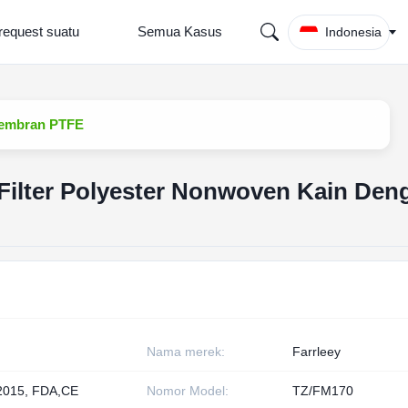
request suatu
Semua Kasus
Indonesia
 Membran PTFE
 Filter Polyester Nonwoven Kain Den
Nama merek:
Farrleey
2015, FDA,CE
Nomor Model:
TZ/FM170