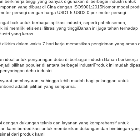
erkinerja tinggi yang banyak digunakan di berbagai industri untuk
komponen yang dibuat di Cina dengan ISO9001:2015Nomor model prod
meter persegi dengan harga USD1.5-USD3.0 per meter persegi.
t baik untuk berbagai aplikasi industri, seperti pabrik semen,
 ini memiliki efisiensi filtrasi yang tinggiBahan ini juga tahan terhadap
dustri yang keras.
 dikirim dalam waktu 7 hari kerja.memastikan pengiriman yang aman 
 ideal untuk penyaringan debu di berbagai industri.Bahan berkinerja
enjadi pilihan populer di antara berbagai industriProduk ini mudah dipa
penyaringan debu industri.
 T syarat pembayaran, sehingga lebih mudah bagi pelanggan untuk
nbond adalah pilihan yang sempurna.
 dengan dukungan teknis dan layanan yang komprehensif untuk
aman kami berdedikasi untuk memberikan dukungan dan bimbingan yan
imal dari produk kami.