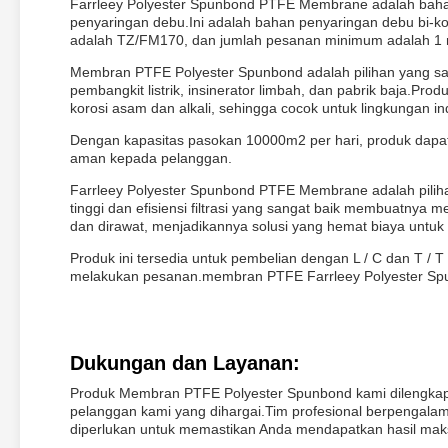
Farrleey Polyester Spunbond PTFE Membrane adalah bahan b
penyaringan debu.Ini adalah bahan penyaringan debu bi-
adalah TZ/FM170, dan jumlah pesanan minimum adalah 1 
Membran PTFE Polyester Spunbond adalah pilihan yang sanga
pembangkit listrik, insinerator limbah, dan pabrik baja.Produk
korosi asam dan alkali, sehingga cocok untuk lingkungan in
Dengan kapasitas pasokan 10000m2 per hari, produk dapat
aman kepada pelanggan.
Farrleey Polyester Spunbond PTFE Membrane adalah pilihan
tinggi dan efisiensi filtrasi yang sangat baik membuatnya m
dan dirawat, menjadikannya solusi yang hemat biaya untuk 
Produk ini tersedia untuk pembelian dengan L / C dan T /
melakukan pesanan.membran PTFE Farrleey Polyester Spu
Dukungan dan Layanan:
Produk Membran PTFE Polyester Spunbond kami dilengkapi
pelanggan kami yang dihargai.Tim profesional berpengal
diperlukan untuk memastikan Anda mendapatkan hasil maks