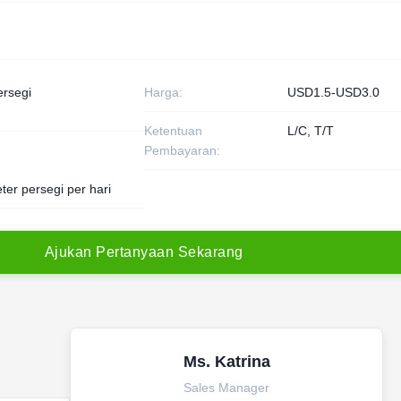
ersegi
Harga:
USD1.5-USD3.0
Ketentuan
L/C, T/T
Pembayaran:
ter persegi per hari
A
j
u
k
a
n
P
e
r
t
a
n
y
a
a
n
S
e
k
a
r
a
n
g
Ms. Katrina
Sales Manager