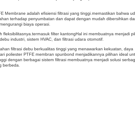
 Membrane adalah efisiensi filtrasi yang tinggi.memastikan bahwa u
at tahan terhadap penyumbatan dan dapat dengan mudah dibersihkan da
engurangi biaya operasi.
h fleksibilitasnya.termasuk filter kantongHal ini membuatnya menjadi pi
bu industri, sistem HVAC, dan filtrasi udara otomotif.
an filtrasi debu berkualitas tinggi yang menawarkan kekuatan, daya
k dari poliester PTFE membran spunbond menjadikannya pilihan ideal un
tinggi dengan berbagai sistem filtrasi membuatnya menjadi solusi serba
g berbeda.