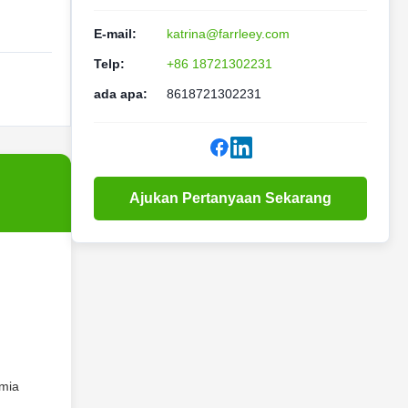
E-mail:
katrina@farrleey.com
Telp:
+86 18721302231
ada apa:
8618721302231
Ajukan Pertanyaan Sekarang
imia