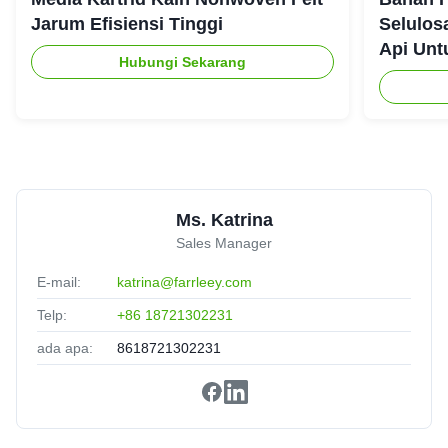
Reliable performance
Jarum Efisiensi Tinggi
Selulos
Api Unt
Hubungi Sekarang
Daniel Harris
★★★★★
★★★★★
D
France
Jan 8.2025
Professional team, smooth process from start to finish.
Ms. Katrina
Sales Manager
E-mail:
katrina@farrleey.com
Telp:
+86 18721302231
ada apa:
8618721302231