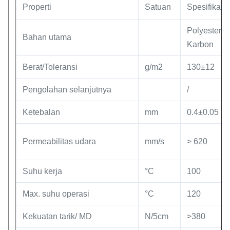
Properti
Satuan
Spesifikasi
Polyester +
Bahan utama
Karbon
Berat/Toleransi
g/m2
130±12
Pengolahan selanjutnya
/
Ketebalan
mm
0.4±0.05
Permeabilitas udara
mm/s
> 620
Suhu kerja
°C
100
Max. suhu operasi
°C
120
Kekuatan tarik/ MD
N/5cm
>380