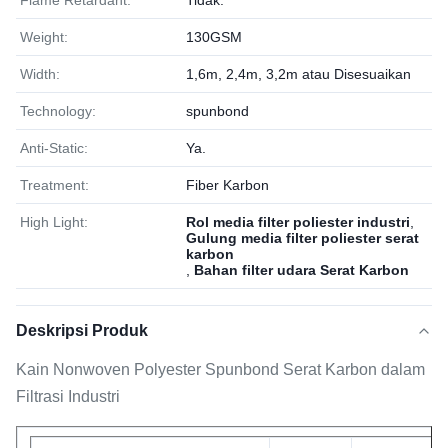
Flame Retardant:
Tidak.
Weight:
130GSM
Width:
1,6m, 2,4m, 3,2m atau Disesuaikan
Technology:
spunbond
Anti-Static:
Ya.
Treatment:
Fiber Karbon
High Light:
Rol media filter poliester industri
,
Gulung media filter poliester serat
karbon
,
Bahan filter udara Serat Karbon
Deskripsi Produk
Kain Nonwoven Polyester Spunbond Serat Karbon dalam
Filtrasi Industri