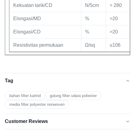
Kekuatan tarik/CD
N/5cm
> 280
Elongasi/MD
%
>20
Elongasi/CD
%
>20
Resistivitas permukaan
Ω/sq
≤106
Tag
bahan filter kartrid
gulung filter udara poliester
media filter polyester nonwoven
Customer Reviews