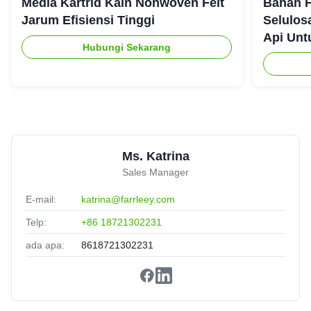
Media Kartrid Kain Nonwoven Felt
Bahan F
Fast delivery and reliable quality
Jarum Efisiensi Tinggi
Selulos
Api Unt
Hubungi Sekarang
David Taylor
★★★★★
★★★★★
D
New Zealand
Jun 18.2025
Exactly what we needed, delivered faster than expected.
Ms. Katrina
Sales Manager
E-mail:
katrina@farrleey.com
Telp:
+86 18721302231
ada apa:
8618721302231