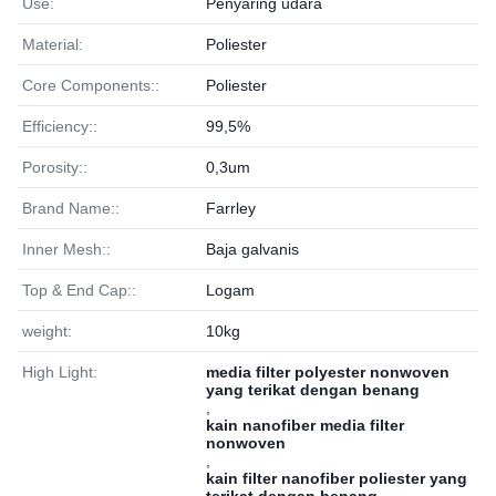
Use:
Penyaring udara
Material:
Poliester
Core Components::
Poliester
Efficiency::
99,5%
Porosity::
0,3um
Brand Name::
Farrley
Inner Mesh::
Baja galvanis
Top & End Cap::
Logam
weight:
10kg
High Light:
media filter polyester nonwoven
yang terikat dengan benang
,
kain nanofiber media filter
nonwoven
,
kain filter nanofiber poliester yang