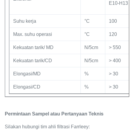
E10-H13
Suhu kerja
°C
100
Max. suhu operasi
°C
120
Kekuatan tarik/ MD
N/5cm
> 550
Kekuatan tarik/CD
N/5cm
> 400
Elongasi/MD
%
> 30
Elongasi/CD
%
> 30
Permintaan Sampel atau Pertanyaan Teknis
Silakan hubungi tim ahli filtrasi Farrleey: