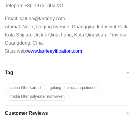
Telepon: +86 18721302231
Email: katrina@farrleey.com
Alamat: No. 7, Deqing Avenue, Guangqing Industrial Park,
Kota Shijiao, Distrik Qingcheng, Kota Qingyuan, Provinsi
Guangdong, Cina
Situs web:
www.farrleeyfiltration.com
Tag
bahan filter kartrid
gulung filter udara poliester
media filter polyester nonwoven
Customer Reviews
5.0
★★★★★
★★★★★
Berdasarkan 50 ulasan baru-baru