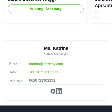
Api Unt
Hubungi Sekarang
Jessica
★★★★★
★★★★★
J
Canada
Jun 17.2025
Reliable performance
Ms. Katrina
Sales Manager
E-mail:
katrina@farrleey.com
Telp:
+86 18721302231
ada apa:
8618721302231