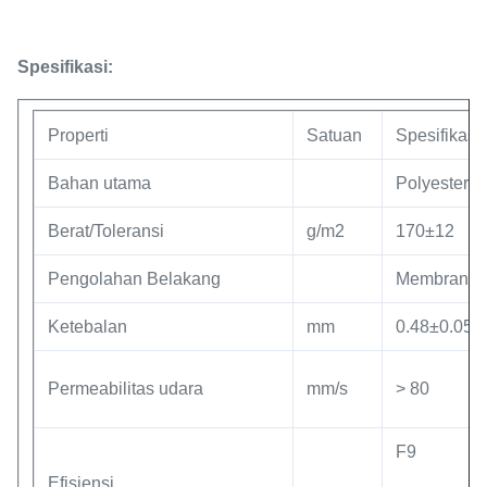
Spesifikasi:
Properti
Satuan
Spesifikasi
Bahan utama
Polyester
Berat/Toleransi
g/m2
170±12
Pengolahan Belakang
Membran 
Ketebalan
mm
0.48±0.05
Permeabilitas udara
mm/s
> 80
F9
Efisiensi