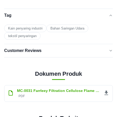
Tag
Kain penyaring industri
Bahan Saringan Udara
tekstil penyaringan
Customer Reviews
5.0
★★★★★
★★★★★
Berdasarkan 50 ulasan baru-baru
Dokumen Produk
5
100%
BINTANG
MC-0031 Farrleey Filtration Cellulose Flame Retardant Dust Filtration Material.pdf
Bintang
0
PDF
4
3
0
Bintang
Bintang
0
2
1