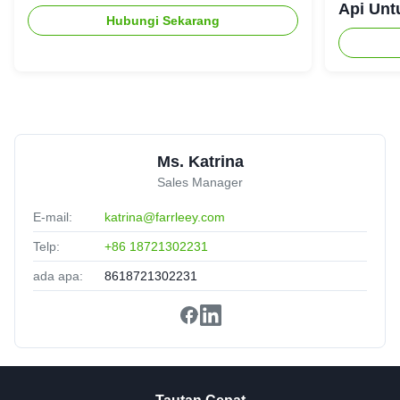
Api Unt
Hubungi Sekarang
Ms. Katrina
Sales Manager
E-mail:
katrina@farrleey.com
Telp:
+86 18721302231
ada apa:
8618721302231