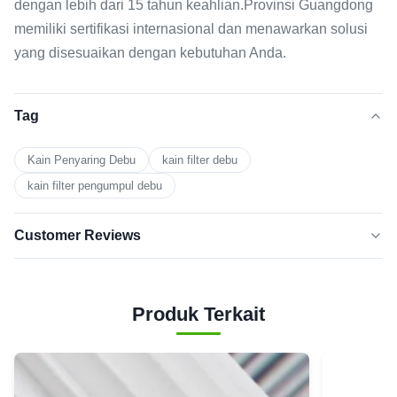
dengan lebih dari 15 tahun keahlian.Provinsi Guangdong
memiliki sertifikasi internasional dan menawarkan solusi
yang disesuaikan dengan kebutuhan Anda.
Tag
Kain Penyaring Debu
kain filter debu
kain filter pengumpul debu
Customer Reviews
5.0
★★★★★
★★★★★
Berdasarkan 50 ulasan baru-baru
Produk Terkait
5
100%
BINTANG
Bintang
0
4