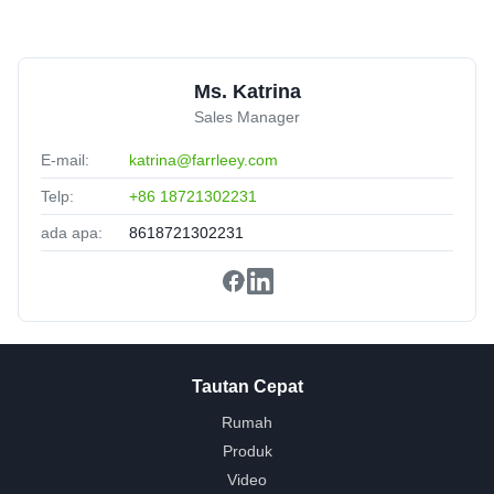
Ms. Katrina
Sales Manager
E-mail:
katrina@farrleey.com
Telp:
+86 18721302231
ada apa:
8618721302231
Tautan Cepat
Rumah
Produk
Video