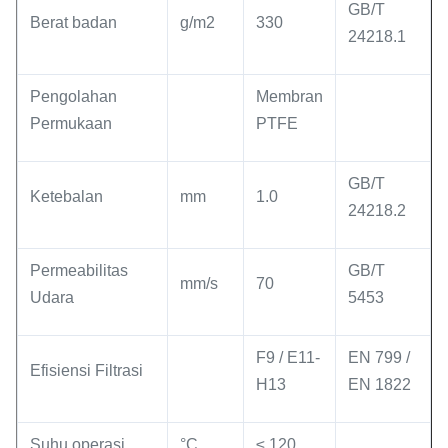
GB/T
Berat badan
g/m2
330
24218.1
Pengolahan
Membran
Permukaan
PTFE
GB/T
Ketebalan
mm
1.0
24218.2
Permeabilitas
GB/T
mm/s
70
Udara
5453
F9 / E11-
EN 799 /
Efisiensi Filtrasi
H13
EN 1822
Suhu operasi
°C
≤ 120