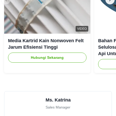
Harper Bryant
★★★★★
★★★★★
H
Sweden
Oct 29.2025
Smooth communication
VIDEO
Liam Murphy
★★★★★
★★★★★
L
Media Kartrid Kain Nonwoven Felt
Bahan F
Canada
Oct 27.2025
Jarum Efisiensi Tinggi
Selulos
Api Unt
Perfect material solution for our specific dust challenges
Hubungi Sekarang
Andrew
★★★★★
★★★★★
A
United States
Sep 16.2025
highly skilled
Ms. Katrina
Sales Manager