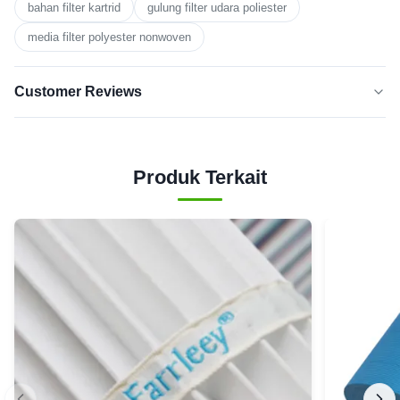
bahan filter kartrid
gulung filter udara poliester
media filter polyester nonwoven
Customer Reviews
5.0
★★★★★
★★★★★
Berdasarkan 50 ulasan baru-baru
Produk Terkait
5
100%
BINTANG
Bintang
0
4
3
0
Bintang
Bintang
0
2
1
0
bintang