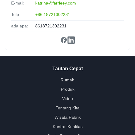
E-mail:
katrina@farrleey.com
Telp:
+86 18721302231
ada apa:
8618721302231
Tautan Cepat
Rumah
Produk
Video
Tentang Kita
Wisata Pabrik
Kontrol Kualitas