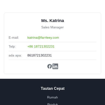
United States
May 30.2025
Solved our dust challenge with a tailored solution.
Ms. Katrina
Sales Manager
E-mail:
katrina@farrleey.com
Telp:
+86 18721302231
ada apa:
8618721302231
Tautan Cepat
Rumah
Produk