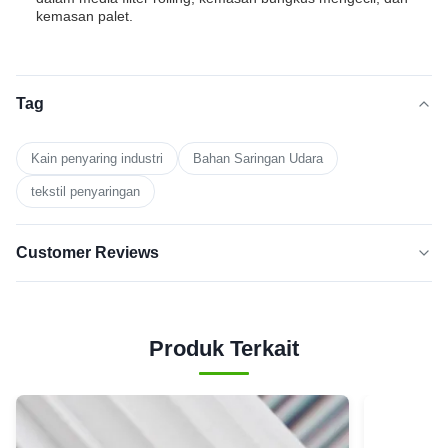
kemasan palet.
Tag
Kain penyaring industri
Bahan Saringan Udara
tekstil penyaringan
Customer Reviews
5.0
★★★★★
★★★★★
Berdasarkan 50 ulasan baru-baru
Produk Terkait
5
100%
BINTANG
Bintang
0
4