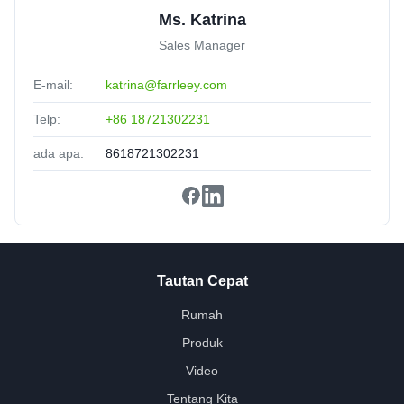
Ms. Katrina
Sales Manager
E-mail:
katrina@farrleey.com
Telp:
+86 18721302231
ada apa:
8618721302231
Tautan Cepat
Rumah
Produk
Video
Tentang Kita