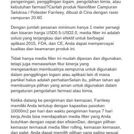
pengeringan, penggilingan logam, pengolahan kimia, atau
kebutuhan farmasi?Carilah produk Nanofiber Campuran
Selulosa / Poliester Farrleey, dibuat di Cina dengan rasio
campuran 20:80.
Dengan jumlah pesanan minimum hanya 1 meter persegi
dan kisaran harga USD0.5-USD2.0, media filter ini adalah
solusi yang terjangkau dan efektif untuk berbagai
aplikasi.2015, FDA, dan CE, Anda dapat mempercayai
kualitas dan keamanan produk ini.
Tidak hanya media filter ini mudah dipesan dan digunakan,
tetapi juga menawarkan fitur kinerja yang
mengesankan.membuatnya sempurna untuk digunakan
dalam penggilingan logam atau aplikasi lain di mana
partikel halus adalah perhatianSelain itu, pilihan tahan api
membuatnya pilihan yang aman untuk digunakan dalam
pengaturan pengolahan farmasi atau kimia.
Ketika datang ke pengiriman dan kemasan, Farrleey
memiliki Anda tertutup dengan kapasitas pasokan
10000m2 per hari dan waktu pengiriman hanya 7 hari
kerja,Anda bisa mendapatkan media filter yang Anda
butuhkan dengan cepat dan efisienDan, dengan pilihan
kemasan termasuk media filter rolling, kemasan kemasan,
dan palet, Anda dapat memilih pilihan yang paling sesuai