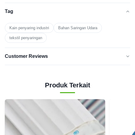
Tag
Kain penyaring industri
Bahan Saringan Udara
tekstil penyaringan
Customer Reviews
5.0
★★★★★
★★★★★
Berdasarkan 50 ulasan baru-baru
Produk Terkait
5
100%
BINTANG
Bintang
0
4
3
0
Bintang
Bintang