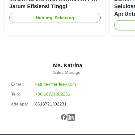
Jarum Efisiensi Tinggi
Selulos
Api Unt
Hubungi Sekarang
Jessica
★★★★★
★★★★★
J
Canada
Jun 17.2025
Reliable performance
Ms. Katrina
Sales Manager
E-mail:
katrina@farrleey.com
Telp:
+86 18721302231
ada apa:
8618721302231