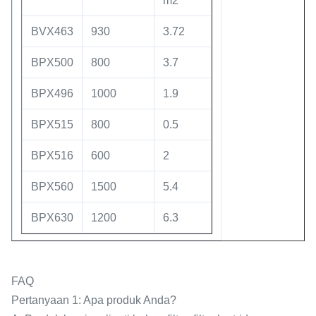
m2
BVX463
930
3.72
BPX500
800
3.7
BPX496
1000
1.9
BPX515
800
0.5
BPX516
600
2
BPX560
1500
5.4
BPX630
1200
6.3
FAQ
Pertanyaan 1: Apa produk Anda?