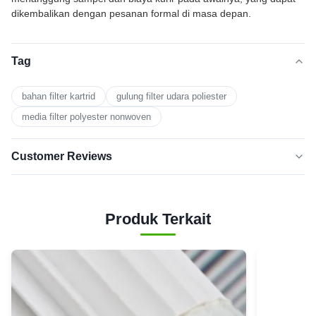
dikembalikan dengan pesanan formal di masa depan.
Tag
bahan filter kartrid
gulung filter udara poliester
media filter polyester nonwoven
Customer Reviews
5.0
★★★★★
★★★★★
Berdasarkan 50 ulasan baru-baru
Produk Terkait
5
100%
BINTANG
Bintang
0
4
3
0
Bintang
Bintang