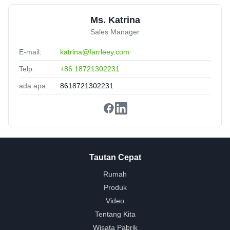
Ms. Katrina
Sales Manager
E-mail:
katrina@farrleey.com
Telp:
+86 18721302231
ada apa:
8618721302231
Tautan Cepat
Rumah
Produk
Video
Tentang Kita
Wisata Pabrik