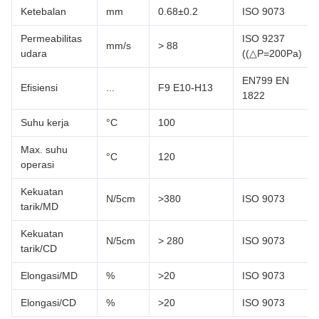
Ketebalan
mm
0.68±0.2
ISO 9073
Permeabilitas
ISO 9237
mm/s
> 88
udara
((△P=200Pa)
EN799 EN
Efisiensi
...
F9 E10-H13
1822
Suhu kerja
°C
100
Max. suhu
°C
120
operasi
Kekuatan
N/5cm
>380
ISO 9073
tarik/MD
Kekuatan
N/5cm
> 280
ISO 9073
tarik/CD
Elongasi/MD
%
>20
ISO 9073
Elongasi/CD
%
>20
ISO 9073