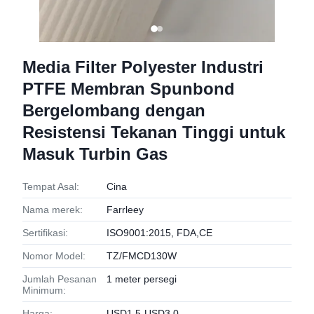
Media Filter Polyester Industri
PTFE Membran Spunbond
Bergelombang dengan
Resistensi Tekanan Tinggi untuk
Masuk Turbin Gas
Tempat Asal:
Cina
Nama merek:
Farrleey
Sertifikasi:
ISO9001:2015, FDA,CE
Nomor Model:
TZ/FMCD130W
Jumlah Pesanan
1 meter persegi
Minimum:
Harga:
USD1.5-USD3.0