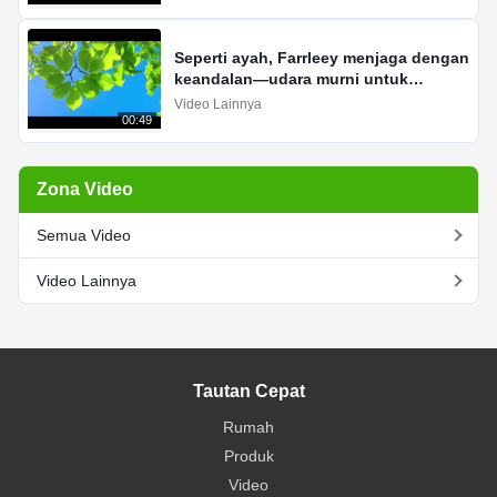
Seperti ayah, Farrleey menjaga dengan
keandalan—udara murni untuk
keluarga dan planet.
Video Lainnya
00:49
Zona Video
Semua Video
Video Lainnya
Tautan Cepat
Rumah
Produk
Video