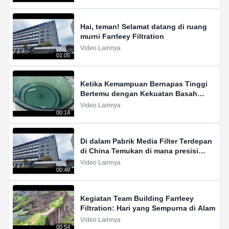
Hai, teman! Selamat datang di ruang
murni Farrleey Filtration
Video Lainnya
01:05
Ketika Kemampuan Bernapas Tinggi
Bertemu dengan Kekuatan Basah
yang Rendah – Bagaimana Kami
Video Lainnya
Memecahkan Dilema Filtrasi Klasik
00:14
Di dalam Pabrik Media Filter Terdepan
di China Temukan di mana presisi
bertemu skala!
Video Lainnya
00:48
Kegiatan Team Building Farrleey
Filtration: Hari yang Sempurna di Alam
Video Lainnya
00:54