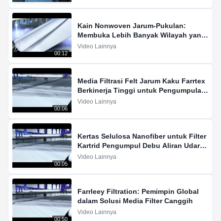
Kain Nonwoven Jarum-Pukulan:
Membuka Lebih Banyak Wilayah yang
Belum Dipetakan dalam Industri
Video Lainnya
00:12
Media Filtrasi Felt Jarum Kaku Farrtex
Berkinerja Tinggi untuk Pengumpulan
Debu Industri
Video Lainnya
00:06
Kertas Selulosa Nanofiber untuk Filter
Kartrid Pengumpul Debu Aliran Udara
Tinggi
Video Lainnya
00:05
Farrleey Filtration: Pemimpin Global
dalam Solusi Media Filter Canggih
Video Lainnya
00:50