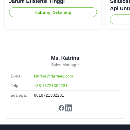
Jarum Efisiensi Tinggi
Selulos
Api Unt
Hubungi Sekarang
Ms. Katrina
Sales Manager
E-mail:
katrina@farrleey.com
Telp:
+86 18721302231
ada apa:
8618721302231