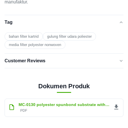
manufaktur.
Tag
bahan filter kartrid
gulung filter udara poliester
media filter polyester nonwoven
Customer Reviews
5.0
★★★★★
★★★★★
Berdasarkan 50 ulasan baru-baru
Dokumen Produk
5
100%
BINTANG
MC-0130 polyester spunbond substrate with PTFE membrane lamination.pdf
Bintang
0
PDF
4
3
0
Bintang
Bintang
0