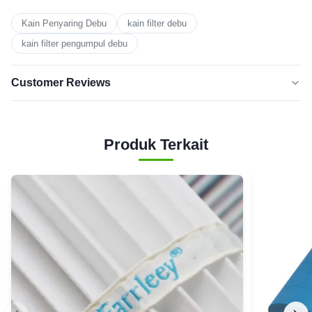
Kain Penyaring Debu
kain filter debu
kain filter pengumpul debu
Customer Reviews
5.0
★★★★★
★★★★★
Berdasarkan 50 ulasan baru-baru
Produk Terkait
5
100%
BINTANG
Bintang
0
4
3
0
Bintang
Bintang
0
2
1
0
bintang
Grace
★★★★★
★★★★★