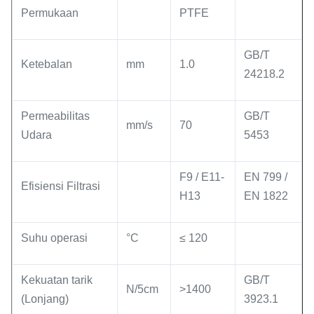
Permukaan
PTFE
GB/T
Ketebalan
mm
1.0
24218.2
Permeabilitas
GB/T
mm/s
70
Udara
5453
F9 / E11-
EN 799 /
Efisiensi Filtrasi
H13
EN 1822
Suhu operasi
°C
≤ 120
Kekuatan tarik
GB/T
N/5cm
>1400
(Lonjang)
3923.1