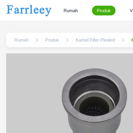
Rumah
Produk
V
Rumah
Produk
Kartrid Filter Pleated