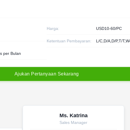
Harga:
USD10-60/PC
Ketentuan Pembayaran:
L/C,D/A,D/P,T/T,W
s per Bulan
A
j
u
k
a
n
P
e
r
t
a
n
y
a
a
n
S
e
k
a
r
a
n
g
Ms. Katrina
Sales Manager