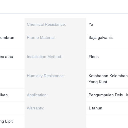
Chemical Resistance:
Ya
 membran
Frame Material:
Baja galvanis
ex atau
Installation Method:
Flens
Humidity Resistance:
Ketahanan Kelembab
Yang Kuat
aikan
Application:
Pengumpulan Debu In
Warranty:
1 tahun
g Lipit