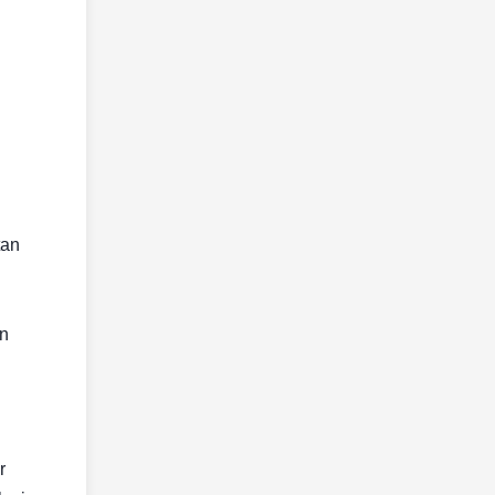
tan
an
r