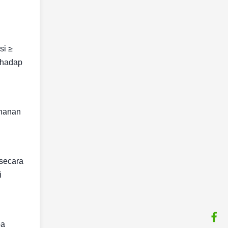
si ≥
rhadap
ahanan
 secara
i
pa