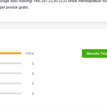
ssage atau hubungi +86-187-2130-2231 untuk mendapatkan so
l produk gratis.
100%
Menulis Tin
0
0
0
0