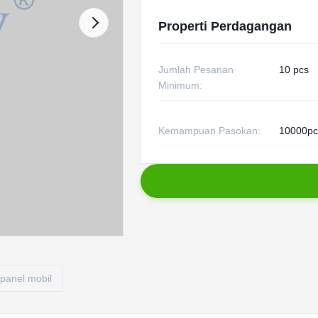
Properti Perdagangan
Jumlah Pesanan
10 pcs
Minimum:
Kemampuan Pasokan:
10000pc
r panel mobil