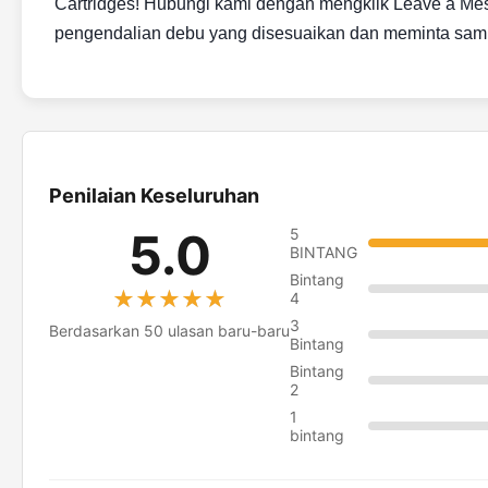
Cartridges! Hubungi kami dengan mengklik Leave a Me
pengendalian debu yang disesuaikan dan meminta sampe
Penilaian Keseluruhan
5.0
5
BINTANG
Bintang
★★★★★
★★★★★
4
3
Berdasarkan 50 ulasan baru-baru
Bintang
Bintang
2
1
bintang