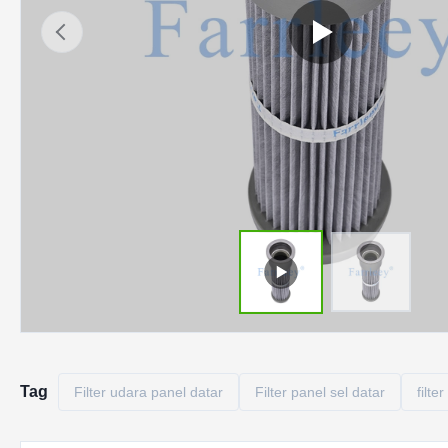
Tag
Filter udara panel datar
Filter panel sel datar
filte