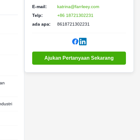
E-mail:
katrina@farrleey.com
Telp:
+86 18721302231
ada apa:
8618721302231
Ajukan Pertanyaan Sekarang
an
dustri