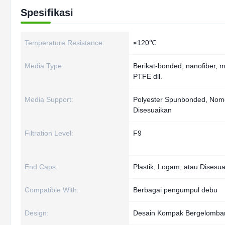
Spesifikasi
Temperature Resistance:
≤120℃
Media Type:
Berikat-bonded, nanofiber,
PTFE dll.
Media Support:
Polyester Spunbonded, Nom
Disesuaikan
Filtration Level:
F9
End Caps:
Plastik, Logam, atau Disesu
Compatible With:
Berbagai pengumpul debu
Design:
Desain Kompak Bergelomban