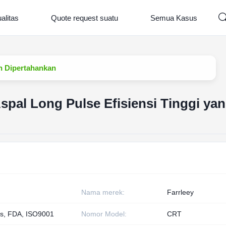
alitas
Quote request suatu
Semua Kasus
ah Dipertahankan
 Aspal Long Pulse Efisiensi Tinggi y
Nama merek:
Farrleey
s, FDA, ISO9001
Nomor Model:
CRT