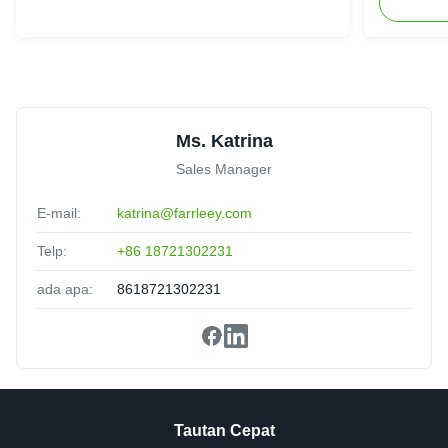
Daniel Harris
★★★★★
★★★★★
D
France
Jan 8.2025
Professional team, smooth process from start to finish.
Ms. Katrina
Sales Manager
E-mail:
katrina@farrleey.com
Telp:
+86 18721302231
ada apa:
8618721302231
Tautan Cepat