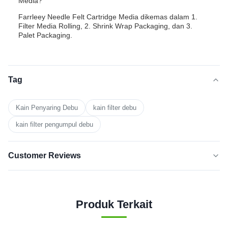
Media?
Farrleey Needle Felt Cartridge Media dikemas dalam 1.
Filter Media Rolling, 2. Shrink Wrap Packaging, dan 3.
Palet Packaging.
Tag
Kain Penyaring Debu
kain filter debu
kain filter pengumpul debu
Customer Reviews
5.0
★★★★★
★★★★★
Berdasarkan 50 ulasan baru-baru
Produk Terkait
5