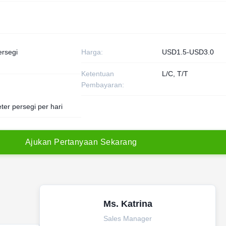
ersegi
Harga:
USD1.5-USD3.0
Ketentuan
L/C, T/T
Pembayaran:
ter persegi per hari
A
j
u
k
a
n
P
e
r
t
a
n
y
a
a
n
S
e
k
a
r
a
n
g
Ms. Katrina
Sales Manager