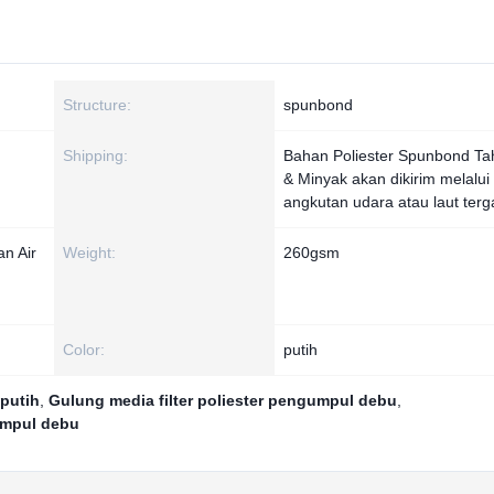
Structure:
spunbond
Shipping:
Bahan Poliester Spunbond Ta
& Minyak akan dikirim melalui
angkutan udara atau laut terg
n Air
Weight:
260gsm
Color:
putih
 putih
,
Gulung media filter poliester pengumpul debu
,
gumpul debu