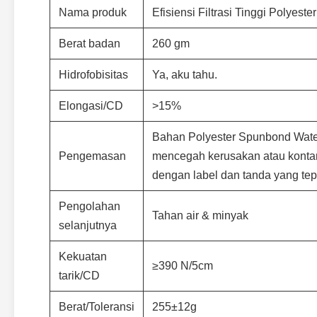
Nama produk
Efisiensi Filtrasi Tinggi Polyes
Berat badan
260 gm
Hidrofobisitas
Ya, aku tahu.
Elongasi/CD
>15%
Bahan Polyester Spunbond Water 
Pengemasan
mencegah kerusakan atau kontam
dengan label dan tanda yang tepa
Pengolahan
Tahan air & minyak
selanjutnya
Kekuatan
≥390 N/5cm
tarik/CD
Berat/Toleransi
255±12g