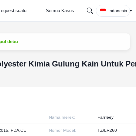
request suatu
Semua Kasus
Indonesia
pul debu
Polyester Kimia Gulung Kain Untuk 
Nama merek:
Farrleey
2015, FDA,CE
Nomor Model:
TZ/LR260