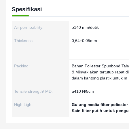
Spesifikasi
Air permeability:
≥140 mm/detik
Thickness:
0,64±0,05mm
Packing:
Bahan Poliester Spunbond Taha
& Minyak akan tertutup rapat di
dalam kantong plastik untuk m
Tensile strength/ MD:
≥410 N/5cm
High Light:
Gulung media filter poliester
Kain filter putih untuk pen