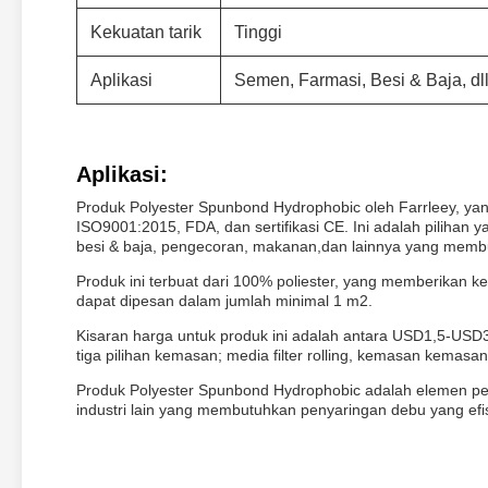
Kekuatan tarik
Tinggi
Aplikasi
Semen, Farmasi, Besi & Baja, dll
Aplikasi:
Produk Polyester Spunbond Hydrophobic oleh Farrleey, yang 
ISO9001:2015, FDA, dan sertifikasi CE. Ini adalah pilihan y
besi & baja, pengecoran, makanan,dan lainnya yang membutu
Produk ini terbuat dari 100% poliester, yang memberikan k
dapat dipesan dalam jumlah minimal 1 m2.
Kisaran harga untuk produk ini adalah antara USD1,5-USD3
tiga pilihan kemasan; media filter rolling, kemasan kemasa
Produk Polyester Spunbond Hydrophobic adalah elemen peny
industri lain yang membutuhkan penyaringan debu yang efi