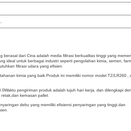
.
berasal dari Cina adalah media filtrasi berkualitas tinggi yang meme
ang ideal untuk berbagai industri seperti pengolahan kimia, semen, far
hkan filtrasi udara yang efisien.
etahanan kimia yang baik.Produk ini memiliki nomor model TZ/LR260.,
.0Waktu pengiriman produk adalah tujuh hari kerja, dan dilengkapi de
n retak,dan kemasan pallet.
aringan debu yang memiliki efisiensi penyaringan yang tinggi.dan
sien.