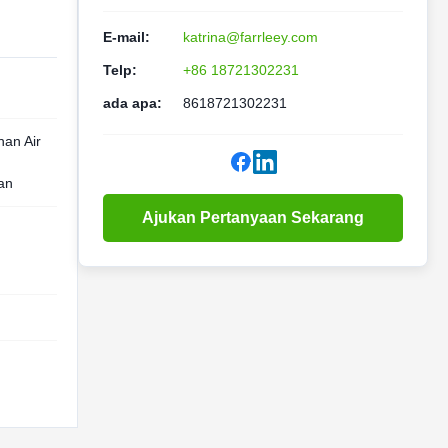
E-mail:
katrina@farrleey.com
Telp:
+86 18721302231
ada apa:
8618721302231
han Air
an
Ajukan Pertanyaan Sekarang