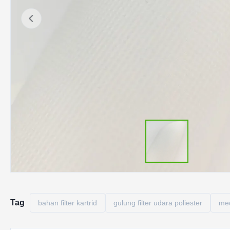
Tag
bahan filter kartrid
gulung filter udara poliester
med