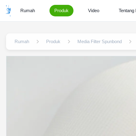
Rumah
Produk
Video
Tentang 
Rumah
Produk
Media Filter Spunbond