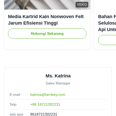
VIDEO
John
★★★★★
★★★★★
J
Media Kartrid Kain Nonwoven Felt
Bahan F
Germany
Oct 9.2025
Jarum Efisiensi Tinggi
Selulos
Api Unt
Perfect fit, no modifications needed. Saved us time
Hubungi Sekarang
Ava
★★★★★
★★★★★
A
Australia
Jan 3.2025
trusted partner
Ms. Katrina
Sales Manager
E-mail:
katrina@farrleey.com
Telp:
+86 18721302231
ada apa:
8618721302231