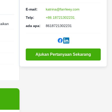
E-mail:
katrina@farrleey.com
Telp:
+86 18721302231
uaikan
ada apa:
8618721302231
Ajukan Pertanyaan Sekarang