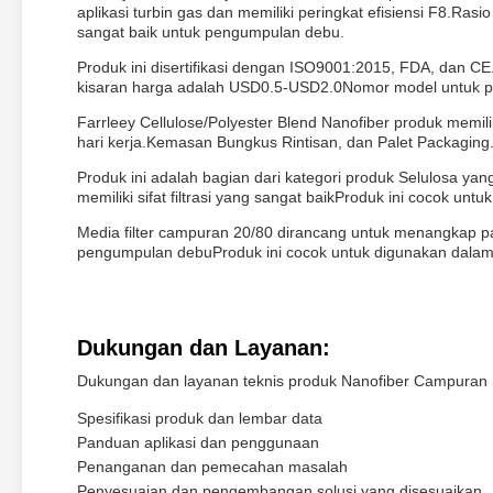
aplikasi turbin gas dan memiliki peringkat efisiensi F8.Ras
sangat baik untuk pengumpulan debu.
Produk ini disertifikasi dengan ISO9001:2015, FDA, dan C
kisaran harga adalah USD0.5-USD2.0Nomor model untuk pr
Farrleey Cellulose/Polyester Blend Nanofiber produk memil
hari kerja.Kemasan Bungkus Rintisan, dan Palet Packaging
Produk ini adalah bagian dari kategori produk Selulosa y
memiliki sifat filtrasi yang sangat baikProduk ini cocok u
Media filter campuran 20/80 dirancang untuk menangkap par
pengumpulan debuProduk ini cocok untuk digunakan dalam b
Dukungan dan Layanan:
Dukungan dan layanan teknis produk Nanofiber Campuran Se
Spesifikasi produk dan lembar data
Panduan aplikasi dan penggunaan
Penanganan dan pemecahan masalah
Penyesuaian dan pengembangan solusi yang disesuaikan