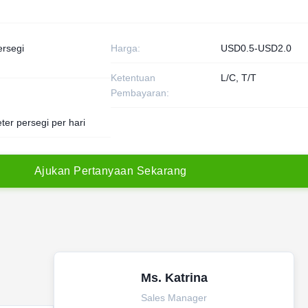
ersegi
Harga:
USD0.5-USD2.0
Ketentuan
L/C, T/T
Pembayaran:
ter persegi per hari
A
j
u
k
a
n
P
e
r
t
a
n
y
a
a
n
S
e
k
a
r
a
n
g
Ms. Katrina
Sales Manager