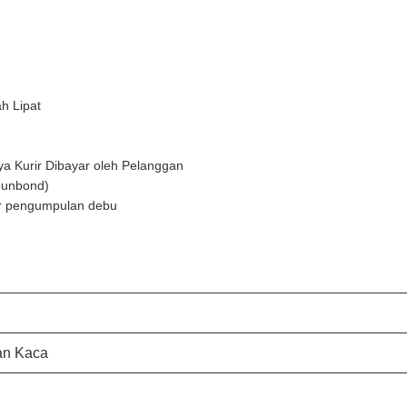
h Lipat
a Kurir Dibayar oleh Pelanggan
punbond)
er pengumpulan debu
dan Kaca