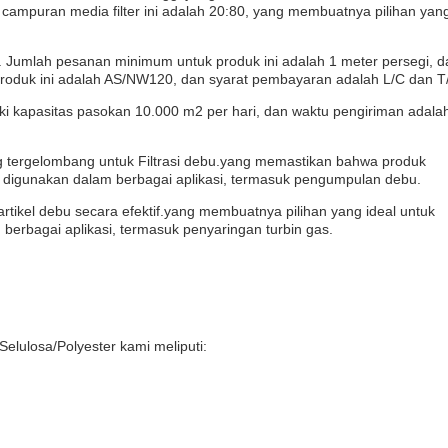
io campuran media filter ini adalah 20:80, yang membuatnya pilihan yan
E. Jumlah pesanan minimum untuk produk ini adalah 1 meter persegi, d
oduk ini adalah AS/NW120, dan syarat pembayaran adalah L/C dan T/
iki kapasitas pasokan 10.000 m2 per hari, dan waktu pengiriman adala
.
ang tergelombang untuk Filtrasi debu.yang memastikan bahwa produk
ntuk digunakan dalam berbagai aplikasi, termasuk pengumpulan debu.
tikel debu secara efektif.yang membuatnya pilihan yang ideal untuk
erbagai aplikasi, termasuk penyaringan turbin gas.
lulosa/Polyester kami meliputi: