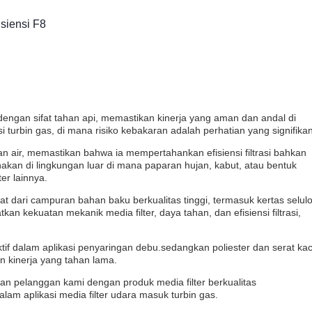
isiensi F8
engan sifat tahan api, memastikan kinerja yang aman dan andal di
si turbin gas, di mana risiko kebakaran adalah perhatian yang signifikan
n air, memastikan bahwa ia mempertahankan efisiensi filtrasi bahkan
nakan di lingkungan luar di mana paparan hujan, kabut, atau bentuk
er lainnya.
t dari campuran bahan baku berkualitas tinggi, termasuk kertas selul
kan kekuatan mekanik media filter, daya tahan, dan efisiensi filtrasi,
if dalam aplikasi penyaringan debu.sedangkan poliester dan serat ka
 kinerja yang tahan lama.
n pelanggan kami dengan produk media filter berkualitas
lam aplikasi media filter udara masuk turbin gas.