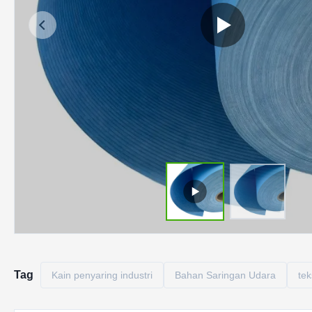
Tag
Kain penyaring industri
Bahan Saringan Udara
tek