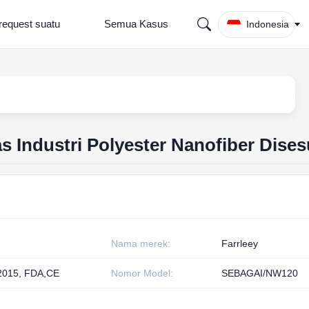
request suatu
Semua Kasus
Indonesia
as Industri Polyester Nanofiber Dise
Nama merek:
Farrleey
2015, FDA,CE
Nomor Model:
SEBAGAI/NW120