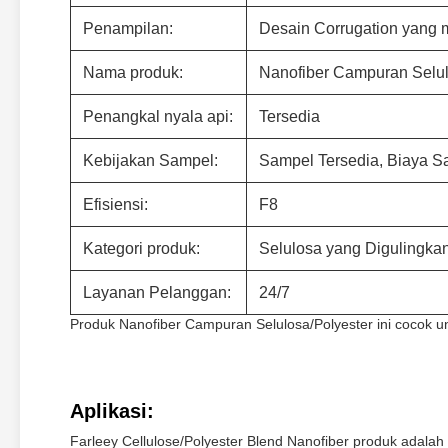
Penampilan:
Desain Corrugation yang
Nama produk:
Nanofiber Campuran Selul
Penangkal nyala api:
Tersedia
Kebijakan Sampel:
Sampel Tersedia, Biaya S
Efisiensi:
F8
Kategori produk:
Selulosa yang Digulingkan 
Layanan Pelanggan:
24/7
Produk Nanofiber Campuran Selulosa/Polyester ini cocok un
Aplikasi:
Farleey Cellulose/Polyester Blend Nanofiber produk adalah me