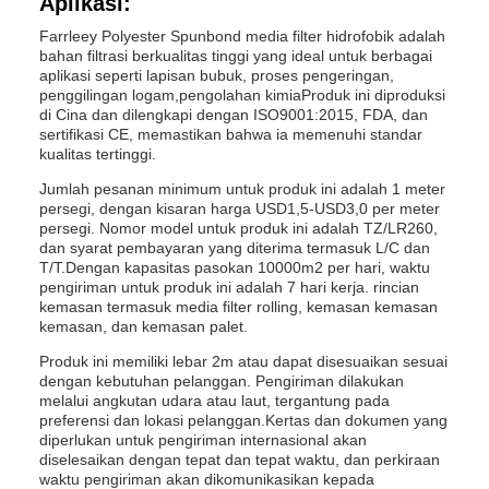
Aplikasi:
Farrleey Polyester Spunbond media filter hidrofobik adalah
bahan filtrasi berkualitas tinggi yang ideal untuk berbagai
aplikasi seperti lapisan bubuk, proses pengeringan,
penggilingan logam,pengolahan kimiaProduk ini diproduksi
di Cina dan dilengkapi dengan ISO9001:2015, FDA, dan
sertifikasi CE, memastikan bahwa ia memenuhi standar
kualitas tertinggi.
Jumlah pesanan minimum untuk produk ini adalah 1 meter
persegi, dengan kisaran harga USD1,5-USD3,0 per meter
persegi. Nomor model untuk produk ini adalah TZ/LR260,
dan syarat pembayaran yang diterima termasuk L/C dan
T/T.Dengan kapasitas pasokan 10000m2 per hari, waktu
pengiriman untuk produk ini adalah 7 hari kerja. rincian
kemasan termasuk media filter rolling, kemasan kemasan
kemasan, dan kemasan palet.
Produk ini memiliki lebar 2m atau dapat disesuaikan sesuai
dengan kebutuhan pelanggan. Pengiriman dilakukan
melalui angkutan udara atau laut, tergantung pada
preferensi dan lokasi pelanggan.Kertas dan dokumen yang
diperlukan untuk pengiriman internasional akan
diselesaikan dengan tepat dan tepat waktu, dan perkiraan
waktu pengiriman akan dikomunikasikan kepada