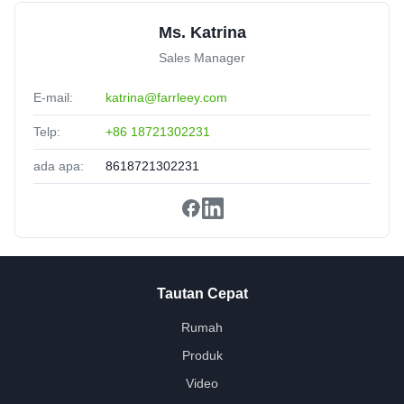
recommended.
Ms. Katrina
Sales Manager
E-mail:
katrina@farrleey.com
Telp:
+86 18721302231
ada apa:
8618721302231
Tautan Cepat
Rumah
Produk
Video