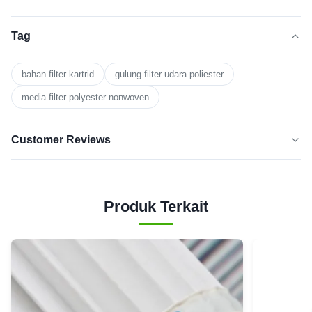
Tag
bahan filter kartrid
gulung filter udara poliester
media filter polyester nonwoven
Customer Reviews
5.0
★★★★★
★★★★★
Berdasarkan 50 ulasan baru-baru
Produk Terkait
5
100%
BINTANG
Bintang
0
4
3
0
Bintang