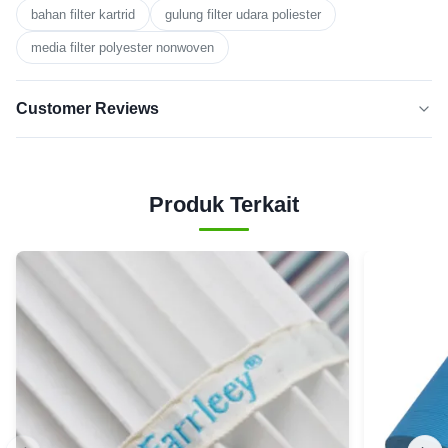
bahan filter kartrid
gulung filter udara poliester
media filter polyester nonwoven
Customer Reviews
5.0
★★★★★
★★★★★
Berdasarkan 50 ulasan baru-baru
Produk Terkait
5
100%
BINTANG
Bintang
0
4
3
0
Bintang
Bintang
0
2
1
0
bintang