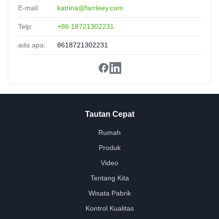
E-mail:
katrina@farrleey.com
Telp:
+86 18721302231
ada apa:
8618721302231
Tautan Cepat
Rumah
Produk
Video
Tentang Kita
Wisata Pabrik
Kontrol Kualitas