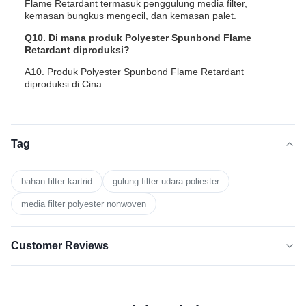
Flame Retardant termasuk penggulung media filter,
kemasan bungkus mengecil, dan kemasan palet.
Q10. Di mana produk Polyester Spunbond Flame
Retardant diproduksi?
A10. Produk Polyester Spunbond Flame Retardant
diproduksi di Cina.
Tag
bahan filter kartrid
gulung filter udara poliester
media filter polyester nonwoven
Customer Reviews
5.0
★★★★★
★★★★★
Berdasarkan 50 ulasan baru-baru