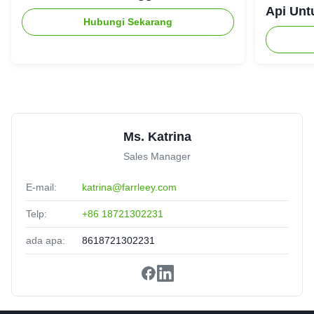
Api Unt
Great product
Hubungi Sekarang
Amanda Wilson
★★★★★
★★★★★
A
United States
May 30.2025
Solved our dust challenge with a tailored solution.
Ms. Katrina
Sales Manager
E-mail:
katrina@farrleey.com
Telp:
+86 18721302231
ada apa:
8618721302231