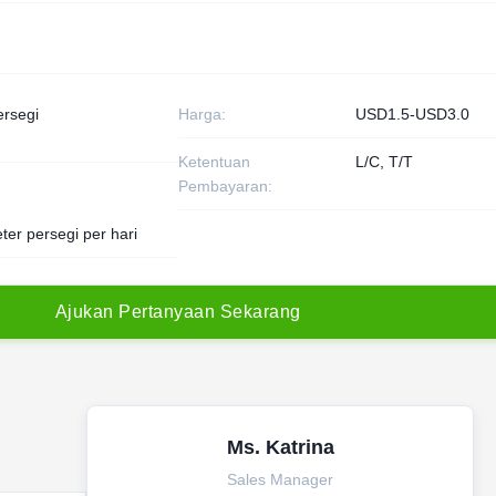
ersegi
Harga:
USD1.5-USD3.0
Ketentuan
L/C, T/T
Pembayaran:
ter persegi per hari
A
j
u
k
a
n
P
e
r
t
a
n
y
a
a
n
S
e
k
a
r
a
n
g
Ms. Katrina
Sales Manager