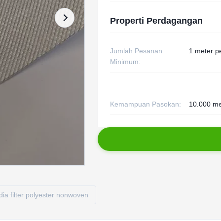
Properti Perdagangan
Jumlah Pesanan
1 meter p
Minimum:
Kemampuan Pasokan:
10.000 me
ia filter polyester nonwoven