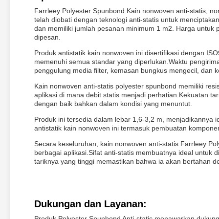
Farrleey Polyester Spunbond Kain nonwoven anti-statis, 
telah diobati dengan teknologi anti-statis untuk menciptaka
dan memiliki jumlah pesanan minimum 1 m2. Harga untuk p
dipesan.
Produk antistatik kain nonwoven ini disertifikasi dengan I
memenuhi semua standar yang diperlukan.Waktu pengiriman 
penggulung media filter, kemasan bungkus mengecil, dan 
Kain nonwoven anti-statis polyester spunbond memiliki res
aplikasi di mana debit statis menjadi perhatian.Kekuatan
dengan baik bahkan dalam kondisi yang menuntut.
Produk ini tersedia dalam lebar 1,6-3,2 m, menjadikannya
antistatik kain nonwoven ini termasuk pembuatan komponen 
Secara keseluruhan, kain nonwoven anti-statis Farrleey Po
berbagai aplikasi.Sifat anti-statis membuatnya ideal untuk 
tariknya yang tinggi memastikan bahwa ia akan bertahan d
Dukungan dan Layanan:
Produk Polyester Spunbond Anti-static menawarkan dukunga