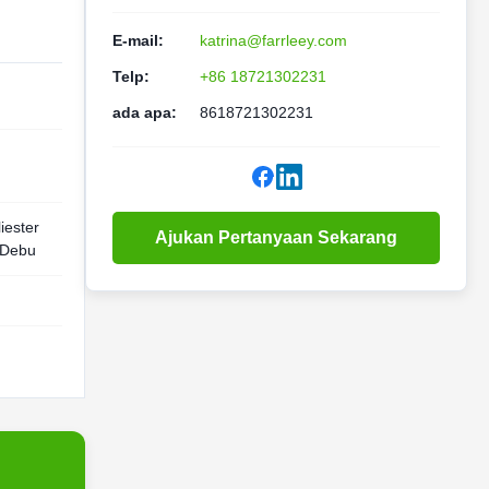
E-mail:
katrina@farrleey.com
Telp:
+86 18721302231
ada apa:
8618721302231
iester
Ajukan Pertanyaan Sekarang
i Debu