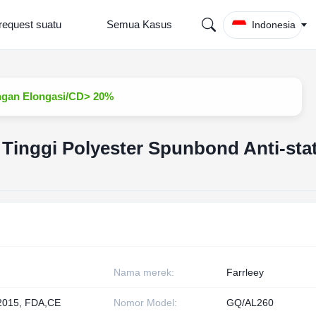
request suatu
Semua Kasus
Indonesia
engan Elongasi/CD> 20%
 Tinggi Polyester Spunbond Anti-sta
Nama merek:
Farrleey
2015, FDA,CE
Nomor Model:
GQ/AL260