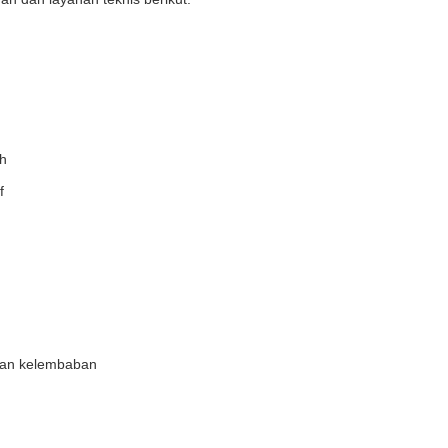
h
f
 dan kelembaban