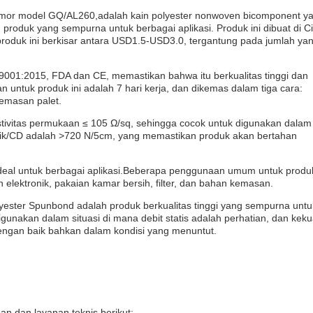
nomor model GQ/AL260,adalah kain polyester nonwoven bicomponent y
n produk yang sempurna untuk berbagai aplikasi. Produk ini dibuat di C
roduk ini berkisar antara USD1.5-USD3.0, tergantung pada jumlah ya
SO9001:2015, FDA dan CE, memastikan bahwa itu berkualitas tinggi dan
untuk produk ini adalah 7 hari kerja, dan dikemas dalam tiga cara:
kemasan palet.
istivitas permukaan ≤ 105 Ω/sq, sehingga cocok untuk digunakan dalam
 tarik/CD adalah >720 N/5cm, yang memastikan produk akan bertahan
 ideal untuk berbagai aplikasi.Beberapa penggunaan umum untuk produ
elektronik, pakaian kamar bersih, filter, dan bahan kemasan.
lyester Spunbond adalah produk berkualitas tinggi yang sempurna untu
digunakan dalam situasi di mana debit statis adalah perhatian, dan kek
engan baik bahkan dalam kondisi yang menuntut.
n dan layanan teknis berikut: