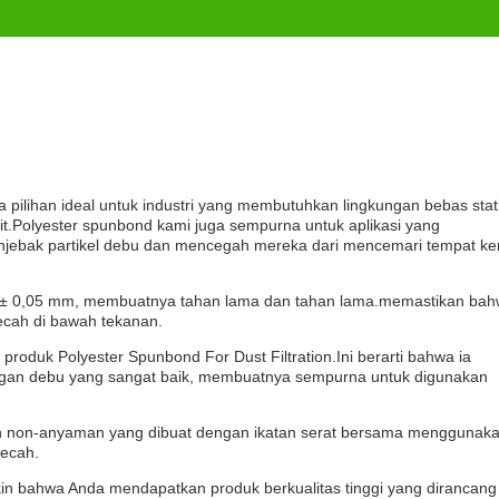
a pilihan ideal untuk industri yang membutuhkan lingkungan bebas stat
kit.Polyester spunbond kami juga sempurna untuk aplikasi yang
njebak partikel debu dan mencegah mereka dari mencemari tempat ke
,61 ± 0,05 mm, membuatnya tahan lama dan tahan lama.memastikan ba
cah di bawah tekanan.
 produk Polyester Spunbond For Dust Filtration.Ini berarti bahwa ia
gan debu yang sangat baik, membuatnya sempurna untuk digunakan
kain non-anyaman yang dibuat dengan ikatan serat bersama menggunak
pecah.
kin bahwa Anda mendapatkan produk berkualitas tinggi yang dirancang