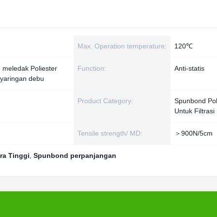
Max. Operation temperature:
120℃
meledak Poliester
Function:
Anti-statis
nyaringan debu
Product Category:
Spunbond Pol
Untuk Filtras
Tensile strength/ MD:
＞900N/5cm
ra Tinggi
,
Spunbond perpanjangan