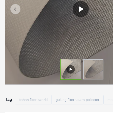
Tag
bahan filter kartrid
gulung filter udara poliester
med