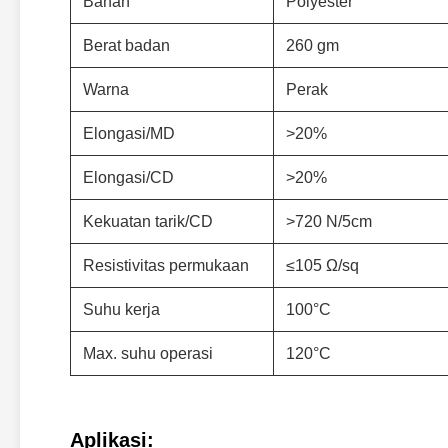
Bahan
Polyester
Berat badan
260 gm
Warna
Perak
Elongasi/MD
>20%
Elongasi/CD
>20%
Kekuatan tarik/CD
>720 N/5cm
Resistivitas permukaan
≤105 Ω/sq
Suhu kerja
100°C
Max. suhu operasi
120°C
Aplikasi: