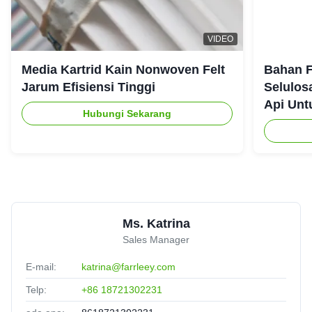
Jessica
★★★★★
★★★★★
J
VIDEO
Canada
Jun 17.2025
Media Kartrid Kain Nonwoven Felt
Bahan F
Reliable performance
Jarum Efisiensi Tinggi
Selulos
Api Unt
Hubungi Sekarang
Thomas Martin
★★★★★
★★★★★
T
Germany
Feb 10.2025
Superb quality and fantastic support. Highly
recommended.
Ms. Katrina
Sales Manager
E-mail:
katrina@farrleey.com
Telp:
+86 18721302231