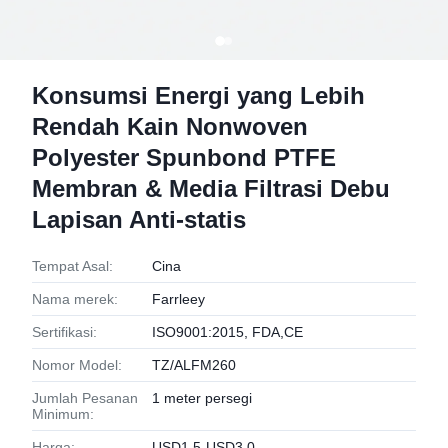
Konsumsi Energi yang Lebih
Rendah Kain Nonwoven
Polyester Spunbond PTFE
Membran & Media Filtrasi Debu
Lapisan Anti-statis
Tempat Asal:
Cina
Nama merek:
Farrleey
Sertifikasi:
ISO9001:2015, FDA,CE
Nomor Model:
TZ/ALFM260
Jumlah Pesanan
1 meter persegi
Minimum:
Harga:
USD1.5-USD3.0