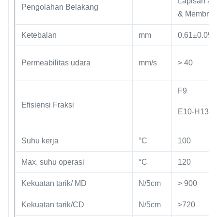
Lapisan ant
Pengolahan Belakang
& Membra
Ketebalan
mm
0.61±0.05
Permeabilitas udara
mm/s
> 40
F9
Efisiensi Fraksi
E10-H13
Suhu kerja
°C
100
Max. suhu operasi
°C
120
Kekuatan tarik/ MD
N/5cm
> 900
Kekuatan tarik/CD
N/5cm
>720