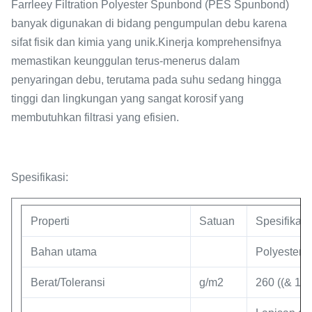
Farrleey Filtration Polyester Spunbond (PES Spunbond)
banyak digunakan di bidang pengumpulan debu karena
sifat fisik dan kimia yang unik.Kinerja komprehensifnya
memastikan keunggulan terus-menerus dalam
penyaringan debu, terutama pada suhu sedang hingga
tinggi dan lingkungan yang sangat korosif yang
membutuhkan filtrasi yang efisien.
Spesifikasi:
Properti
Satuan
Spesifikasi
Bahan utama
Polyester
Berat/Toleransi
g/m2
260 ((& 18/